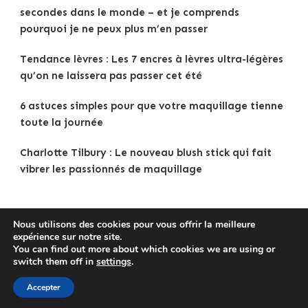
secondes dans le monde – et je comprends
pourquoi je ne peux plus m’en passer
Tendance lèvres : Les 7 encres à lèvres ultra-légères
qu’on ne laissera pas passer cet été
6 astuces simples pour que votre maquillage tienne
toute la journée
Charlotte Tilbury : Le nouveau blush stick qui fait
vibrer les passionnés de maquillage
Nous utilisons des cookies pour vous offrir la meilleure
expérience sur notre site.
Copyright © 2025
Tenue Femme
.
Mentions légales
|
You can find out more about which cookies we are using or
Politique de confidentialité
|
Traveldeck | Developed By
switch them off in
settings
.
Blossom Themes
. Powered by
WordPress
.
Accepter