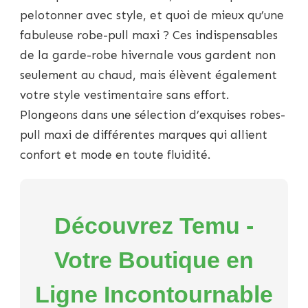
ADOPTEZ
pelotonner avec style, et quoi de mieux qu’une
LA
fabuleuse robe-pull maxi ? Ces indispensables
TENDANCE
DE
de la garde-robe hivernale vous gardent non
LA
seulement au chaud, mais élèvent également
ROBE-
PULL
votre style vestimentaire sans effort.
MAXI
Plongeons dans une sélection d’exquises robes-
pull maxi de différentes marques qui allient
confort et mode en toute fluidité.
Découvrez Temu -
Votre Boutique en
Ligne Incontournable