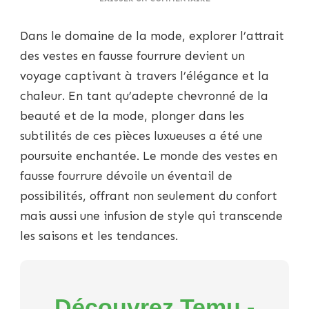
ÉLEVER
LE
Dans le domaine de la mode, explorer l’attrait
STYLE
ET
des vestes en fausse fourrure devient un
LA
voyage captivant à travers l’élégance et la
CHALEUR
:
chaleur. En tant qu’adepte chevronné de la
LE
beauté et de la mode, plonger dans les
MONDE
POLYVALENT
subtilités de ces pièces luxueuses a été une
DES
poursuite enchantée. Le monde des vestes en
VESTES
EN
fausse fourrure dévoile un éventail de
FAUSSE
possibilités, offrant non seulement du confort
FOURRURE
mais aussi une infusion de style qui transcende
les saisons et les tendances.
Découvrez Temu -