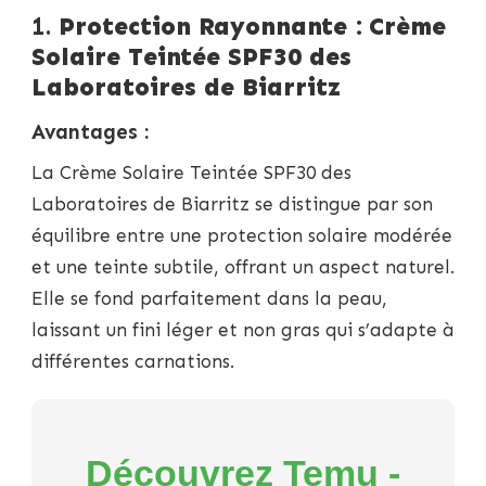
PROTECTION
1.
Protection Rayonnante : Crème
SOLAIRE
Solaire Teintée SPF30 des
:
EXPLORATION
Laboratoires de Biarritz
DE
DIVERS
Avantages :
PRODUITS
SPF
La Crème Solaire Teintée SPF30 des
Laboratoires de Biarritz se distingue par son
équilibre entre une protection solaire modérée
et une teinte subtile, offrant un aspect naturel.
Elle se fond parfaitement dans la peau,
laissant un fini léger et non gras qui s’adapte à
différentes carnations.
Découvrez Temu -