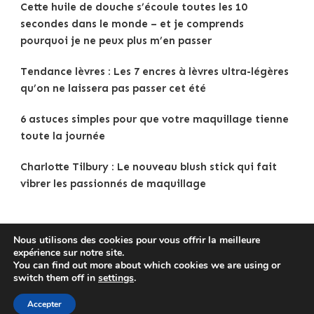
Cette huile de douche s’écoule toutes les 10
secondes dans le monde – et je comprends
pourquoi je ne peux plus m’en passer
Tendance lèvres : Les 7 encres à lèvres ultra-légères
qu’on ne laissera pas passer cet été
6 astuces simples pour que votre maquillage tienne
toute la journée
Charlotte Tilbury : Le nouveau blush stick qui fait
vibrer les passionnés de maquillage
Nous utilisons des cookies pour vous offrir la meilleure
expérience sur notre site.
Copyright © 2025
Tenue Femme
.
Mentions légales
|
You can find out more about which cookies we are using or
Politique de confidentialité
|
Traveldeck | Developed By
switch them off in
settings
.
Blossom Themes
. Powered by
WordPress
.
Accepter