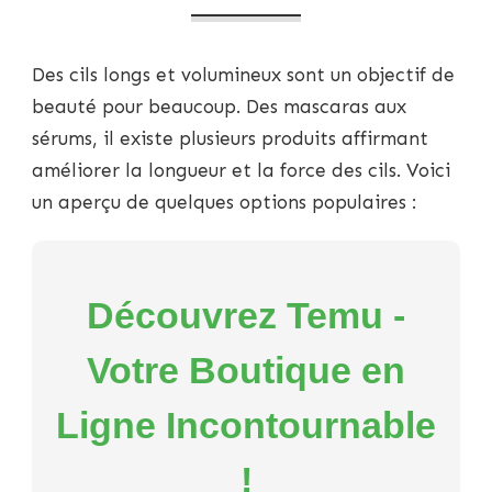
POUR
DES
CILS
Des cils longs et volumineux sont un objectif de
PLUS
LONGS
beauté pour beaucoup. Des mascaras aux
ET
sérums, il existe plusieurs produits affirmant
PLUS
FORTS
améliorer la longueur et la force des cils. Voici
un aperçu de quelques options populaires :
Découvrez Temu -
Votre Boutique en
Ligne Incontournable
!