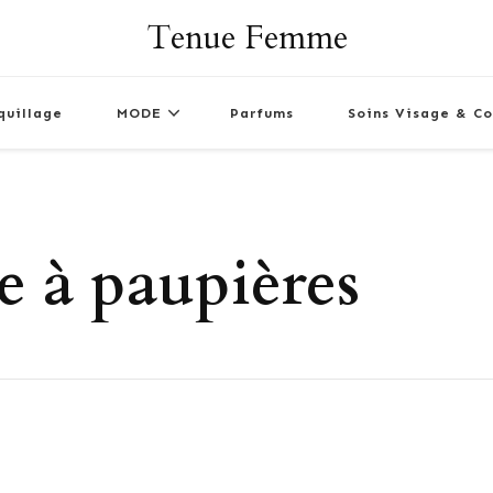
Tenue Femme
quillage
MODE
Parfums
Soins Visage & Co
 à paupières