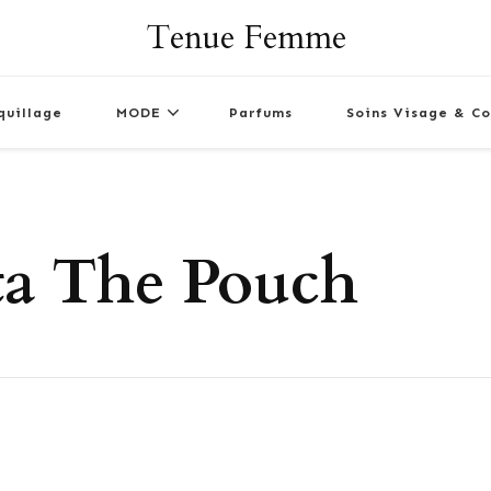
Tenue Femme
quillage
MODE
Parfums
Soins Visage & Co
ta The Pouch