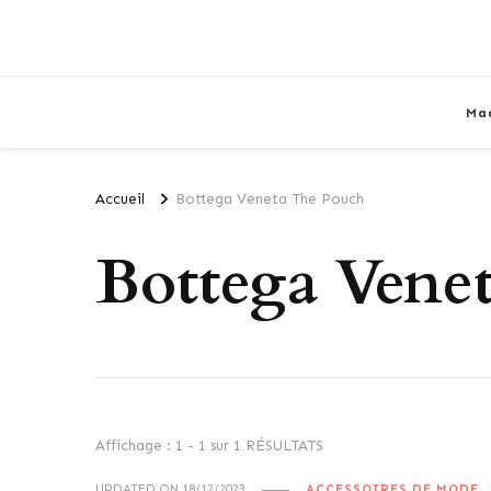
Ma
Accueil
Bottega Veneta The Pouch
Bottega Vene
Affichage : 1 - 1 sur 1 RÉSULTATS
UPDATED ON
18/12/2023
ACCESSOIRES DE MODE