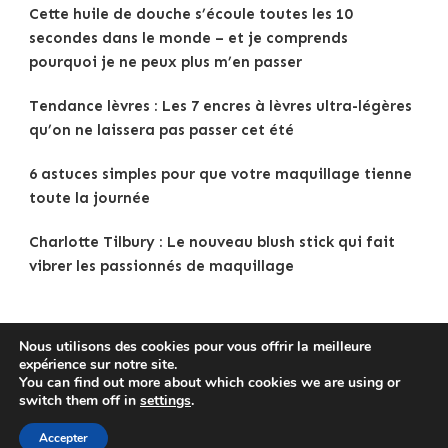
Cette huile de douche s’écoule toutes les 10
secondes dans le monde – et je comprends
pourquoi je ne peux plus m’en passer
Tendance lèvres : Les 7 encres à lèvres ultra-légères
qu’on ne laissera pas passer cet été
6 astuces simples pour que votre maquillage tienne
toute la journée
Charlotte Tilbury : Le nouveau blush stick qui fait
vibrer les passionnés de maquillage
Nous utilisons des cookies pour vous offrir la meilleure
expérience sur notre site.
Copyright © 2025
Tenue Femme
.
Mentions légales
|
You can find out more about which cookies we are using or
Politique de confidentialité
|
Traveldeck | Developed By
switch them off in
settings
.
Blossom Themes
. Powered by
WordPress
.
Accepter