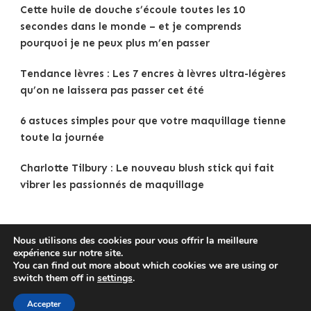
Cette huile de douche s’écoule toutes les 10
secondes dans le monde – et je comprends
pourquoi je ne peux plus m’en passer
Tendance lèvres : Les 7 encres à lèvres ultra-légères
qu’on ne laissera pas passer cet été
6 astuces simples pour que votre maquillage tienne
toute la journée
Charlotte Tilbury : Le nouveau blush stick qui fait
vibrer les passionnés de maquillage
Nous utilisons des cookies pour vous offrir la meilleure
expérience sur notre site.
Copyright © 2025
Tenue Femme
.
Mentions légales
|
You can find out more about which cookies we are using or
Politique de confidentialité
|
Traveldeck | Developed By
switch them off in
settings
.
Blossom Themes
. Powered by
WordPress
.
Accepter