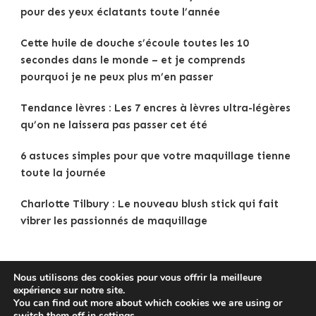
pour des yeux éclatants toute l’année
Cette huile de douche s’écoule toutes les 10
secondes dans le monde – et je comprends
pourquoi je ne peux plus m’en passer
Tendance lèvres : Les 7 encres à lèvres ultra-légères
qu’on ne laissera pas passer cet été
6 astuces simples pour que votre maquillage tienne
toute la journée
Charlotte Tilbury : Le nouveau blush stick qui fait
vibrer les passionnés de maquillage
Nous utilisons des cookies pour vous offrir la meilleure
expérience sur notre site.
Copyright © 2025
Tenue Femme
.
Mentions légales
|
You can find out more about which cookies we are using or
Politique de confidentialité
|
Traveldeck | Developed By
switch them off in
settings
.