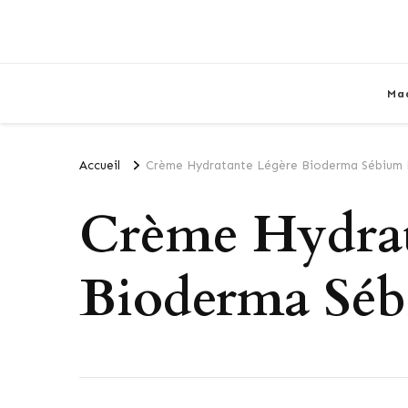
Ma
Accueil
Crème Hydratante Légère Bioderma Sébium 
Crème Hydrat
Bioderma Séb