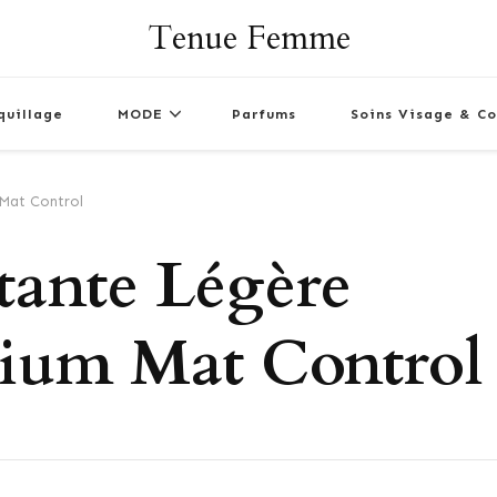
Tenue Femme
quillage
MODE
Parfums
Soins Visage & Co
Mat Control
ante Légère
ium Mat Control