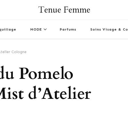
Tenue Femme
quillage
MODE
Parfums
Soins Visage & Co
telier Cologne
du Pomelo
ist d’Atelier