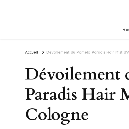
Ma
Accueil
Dévoilement du Pomelo Paradis Hair Mist d’A
Dévoilement 
Paradis Hair M
Cologne