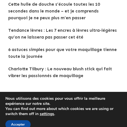
Cette huile de douche s’écoule toutes les 10
secondes dans le monde – et je comprends
pourquoi je ne peux plus m’en passer
Tendance lèvres : Les 7 encres à lèvres ultra-légères
qu’on ne laissera pas passer cet été
6 astuces simples pour que votre maquillage tienne
toute la journée
Charlotte Tilbury : Le nouveau blush stick qui fait
vibrer les passionnés de maquillage
Nous utilisons des cookies pour vous offrir la meilleure
expérience sur notre site.
Copyright © 2025
Tenue Femme
.
Mentions légales
|
You can find out more about which cookies we are using or
Politique de confidentialité
|
Traveldeck | Developed By
switch them off in
settings
.
Blossom Themes
. Powered by
WordPress
.
Accepter