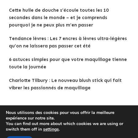
Cette huile de douche s’écoule toutes les 10
secondes dans le monde – et je comprends
pourquoi je ne peux plus m’en passer
Tendance lèvres : Les 7 encres à lèvres ultra-légères
qu’on ne laissera pas passer cet été
6 astuces simples pour que votre maquillage tienne
toute la journée
Charlotte Tilbury : Le nouveau blush stick qui fait
vibrer les passionnés de maquillage
Nous utilisons des cookies pour vous offrir la meilleure
expérience sur notre site.
Copyright © 2025
Tenue Femme
.
Mentions légales
|
You can find out more about which cookies we are using or
Politique de confidentialité
|
Traveldeck | Developed By
switch them off in
settings
.
Blossom Themes
. Powered by
WordPress
.