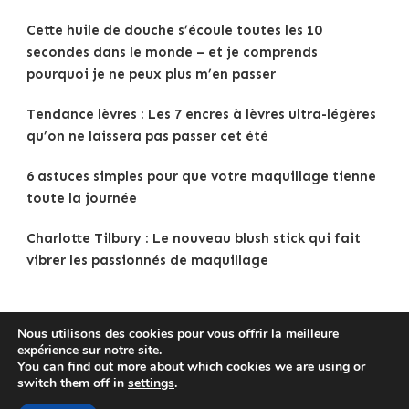
Cette huile de douche s’écoule toutes les 10
secondes dans le monde – et je comprends
pourquoi je ne peux plus m’en passer
Tendance lèvres : Les 7 encres à lèvres ultra-légères
qu’on ne laissera pas passer cet été
6 astuces simples pour que votre maquillage tienne
toute la journée
Charlotte Tilbury : Le nouveau blush stick qui fait
vibrer les passionnés de maquillage
Nous utilisons des cookies pour vous offrir la meilleure
expérience sur notre site.
Copyright © 2025
Tenue Femme
.
Mentions légales
|
You can find out more about which cookies we are using or
Politique de confidentialité
|
Traveldeck | Developed By
switch them off in
settings
.
Blossom Themes
. Powered by
WordPress
.