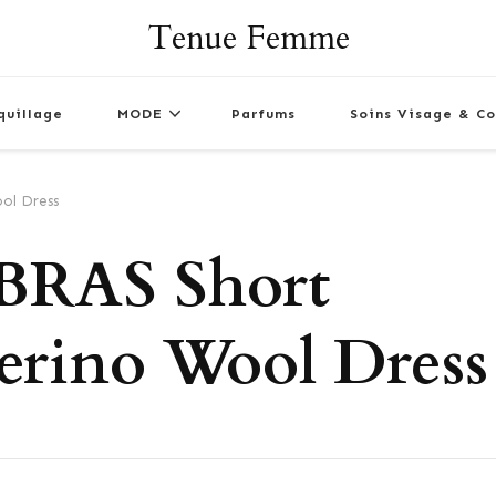
Tenue Femme
quillage
MODE
Parfums
Soins Visage & Co
ol Dress
RAS Short
erino Wool Dress