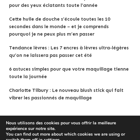
pour des yeux éclatants toute l’année
Cette huile de douche s’écoule toutes les 10
secondes dans le monde – et je comprends
pourquoi je ne peux plus m’en passer
Tendance lèvres : Les 7 encres à lèvres ultra-légères
qu’on ne laissera pas passer cet été
6 astuces simples pour que votre maquillage tienne
toute la journée
Charlotte Tilbury : Le nouveau blush stick qui fait
vibrer les passionnés de maquillage
Nous utilisons des cookies pour vous offrir la meilleure
expérience sur notre site.
Copyright © 2025
Tenue Femme
.
Mentions légales
|
You can find out more about which cookies we are using or
Politique de confidentialité
|
Traveldeck | Developed By
switch them off in
settings
.