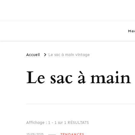
Ma
Accueil
Le sac à main vintage
Le sac à main
Affichage : 1 - 1 sur 1 RÉSULTATS
15/05/2025
TENDANCES