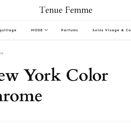
Tenue Femme
quillage
MODE
Parfums
Soins Visage & Co
me
ew York Color
hrome