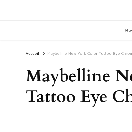
Ma
Accueil
Maybelline New York Color Tattoo Eye Chro
Maybelline N
Tattoo Eye C