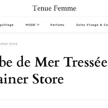
Tenue Femme
quillage
MODE
Parfums
Soins Visage & Co
ainer Store
be de Mer Tressée
iner Store