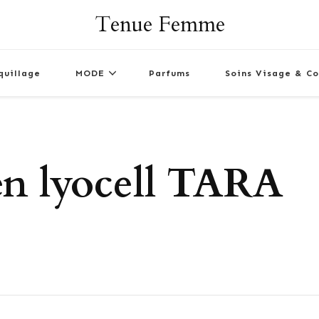
Tenue Femme
quillage
MODE
Parfums
Soins Visage & Co
en lyocell TARA