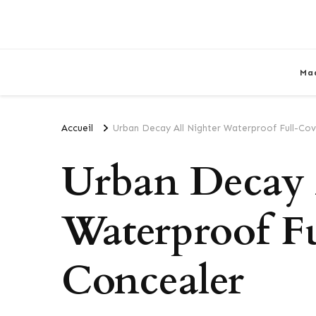
Ma
Accueil
Urban Decay All Nighter Waterproof Full-Co
Urban Decay 
Waterproof F
Concealer