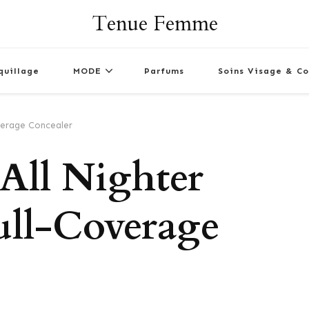
Tenue Femme
quillage
MODE
Parfums
Soins Visage & Co
verage Concealer
All Nighter
ull-Coverage