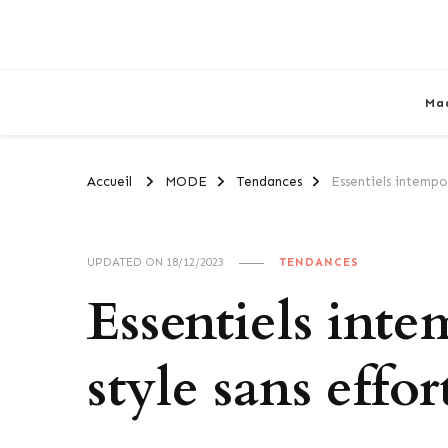
Ma
Accueil
MODE
Tendances
Essentiels intempor
UPDATED ON
18/12/2023
TENDANCES
Essentiels int
style sans effor