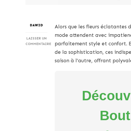
DAWID
Alors que les fleurs éclatantes
mode attendent avec impatience 
LAISSER UN
parfaitement style et confort. 
COMMENTAIRE
SUR
de la sophistication, ces indis
ESSENTIELS
saison à l’autre, offrant polyv
INTEMPORELS
POUR
UN
STYLE
SANS
EFFORT
Découvr
Bout