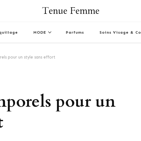
Tenue Femme
quillage
MODE
Parfums
Soins Visage & Co
els pour un style sans effort
emporels pour un
t