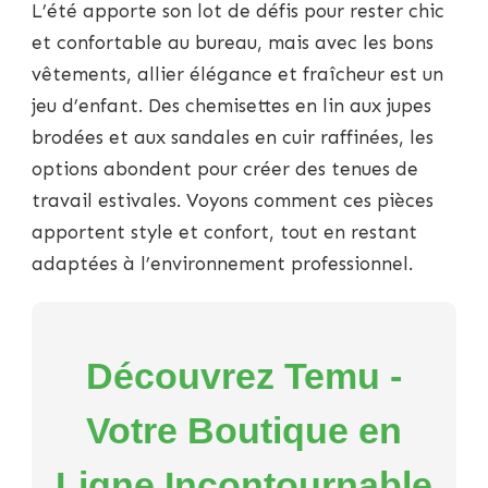
L’été apporte son lot de défis pour rester chic
L’ÉTÉ
AU
et confortable au bureau, mais avec les bons
BUREAU
vêtements, allier élégance et fraîcheur est un
:
ÉLÉGANCE
jeu d’enfant. Des chemisettes en lin aux jupes
ET
brodées et aux sandales en cuir raffinées, les
CONFORT
SOUS
options abondent pour créer des tenues de
LE
travail estivales. Voyons comment ces pièces
SOLEIL
apportent style et confort, tout en restant
adaptées à l’environnement professionnel.
Découvrez Temu -
Votre Boutique en
Ligne Incontournable