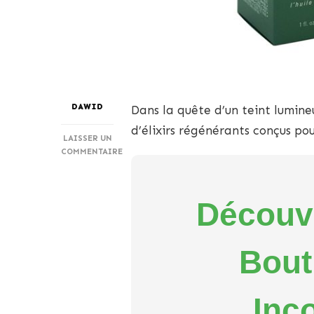
DAWID
Dans la quête d’un teint lumine
d’élixirs régénérants conçus po
LAISSER UN
COMMENTAIRE
SUR
ÉLÉGANCE
RADIEUSE
Découvr
:
RÉVÉLATION
DES
6
Bout
MEILLEURS
SÉRUMS
RENOUVELATEURS
Inc
DE
PEAU