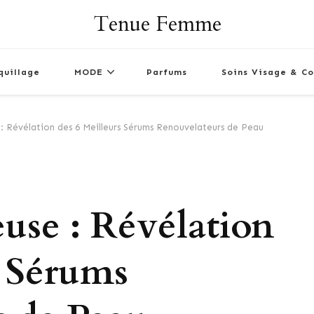
Tenue Femme
quillage
MODE
Parfums
Soins Visage & Co
: Révélation des 6 Meilleurs Sérums Renouvelateurs de Peau
use : Révélation
s Sérums