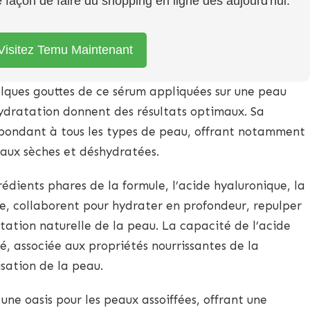
re façon de faire du shopping en ligne dès aujourd'hui.
Visitez Temu Maintenant
ques gouttes de ce sérum appliquées sur une peau
ydratation donnent des résultats optimaux. Sa
pondant à tous les types de peau, offrant notamment
eaux sèches et déshydratées.
édients phares de la formule, l’acide hyaluronique, la
e, collaborent pour hydrater en profondeur, repulper
atation naturelle de la peau. La capacité de l’acide
é, associée aux propriétés nourrissantes de la
isation de la peau.
une oasis pour les peaux assoiffées, offrant une