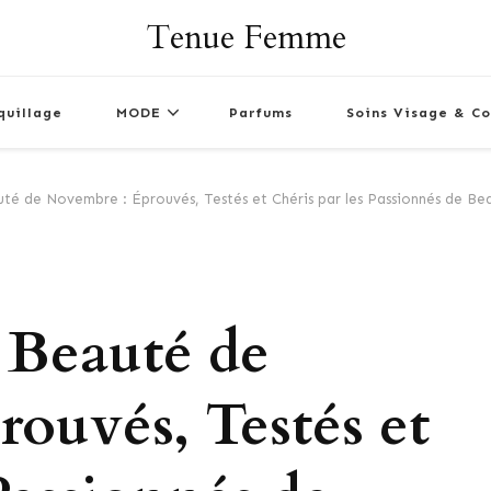
Tenue Femme
quillage
MODE
Parfums
Soins Visage & Co
té de Novembre : Éprouvés, Testés et Chéris par les Passionnés de Bea
 Beauté de
ouvés, Testés et