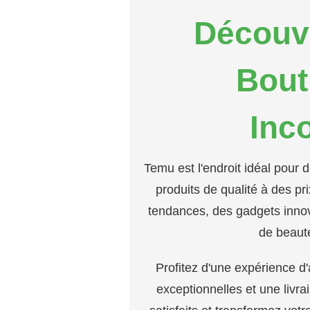
ÉPROUVÉS,
TESTÉS
Découvr
ET
CHÉRIS
PAR
Bout
LES
PASSIONNÉS
DE
BEAUTÉ
Inc
!
Temu est l'endroit idéal pour 
produits de qualité à des p
tendances, des gadgets innov
de beaut
Profitez d'une expérience d
exceptionnelles et une livr