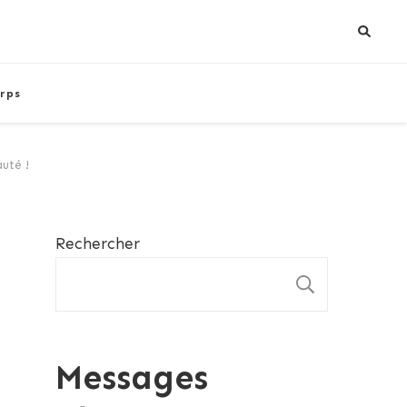
rps
uté !
Rechercher
RECHE
Messages