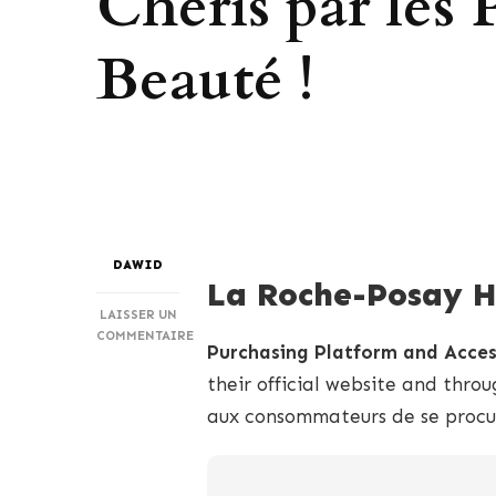
Chéris par les 
Beauté !
DAWID
La Roche-Posay H
LAISSER UN
COMMENTAIRE
Purchasing Platform and Access
SUR
LES
their official website and throu
TRIOMPHES
aux consommateurs de se procur
BEAUTÉ
DE
NOVEMBRE
: