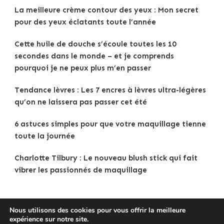
La meilleure crème contour des yeux : Mon secret
pour des yeux éclatants toute l’année
Cette huile de douche s’écoule toutes les 10
secondes dans le monde – et je comprends
pourquoi je ne peux plus m’en passer
Tendance lèvres : Les 7 encres à lèvres ultra-légères
qu’on ne laissera pas passer cet été
6 astuces simples pour que votre maquillage tienne
toute la journée
Charlotte Tilbury : Le nouveau blush stick qui fait
vibrer les passionnés de maquillage
Nous utilisons des cookies pour vous offrir la meilleure
expérience sur notre site.
Copyright © 2025
Tenue Femme
.
Mentions légales
|